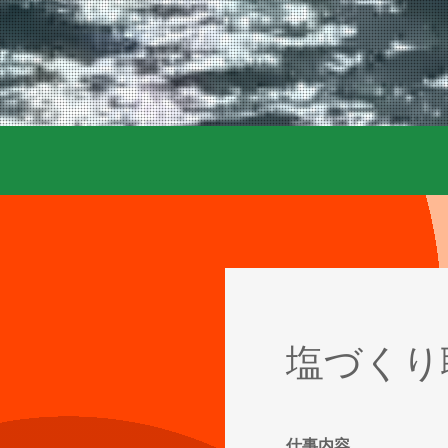
​塩づく
仕事内容