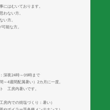
仕事にはむいております。
思わない方。
ない方。​
が可能な方。
：
深夜24時～09時まで
週間配属
暑い）
2カ月に一度。
工房内暑いです。
工房内での焼塩づくり：暑い）
釜やボイラー等各種メンテナンス）