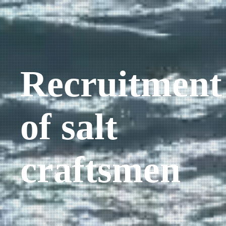
Recruitment
of salt
craftsmen