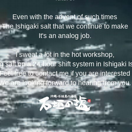
Even with the advent of such times
The Ishigaki salt that we continue to make
It's an analog job.
I sweat a lot in the hot workshop,
 salt on a 24-hour shift system in Ishigaki I
Feel free to contact me if you are interested
We are looking forward to hearing from you.