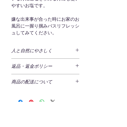
やすいお塩です。
嫌な出来事が合った時にお家のお
風呂に一握り掴みバスリフレッシ
ュしてみてください。
人と自然にやさしく
～ 石垣の塩 （満月の夜の塩）～
返品・返金ポリシー
満月の夜の日（旧暦の15日）、私達、
島人の塩職人は夕暮れと共に海水を汲
商品の返品
み上げ満月の夜の塩づくりが始まりま
商品の配送について
ご注文商品の返品をご希望の場合、商
す。ここはサンゴ礁育む日本最南端八
品の不良である場合以外は原則返品を
重山諸島・名蔵湾。歴史的にも約300
発生する送料
受け付けておりません。
年前の八重山諸島の塩作りの発祥の
一回のご注文につき、一律¥520(税込)
地。歴史的にも由緒あるこの地では古
の送料をいただいております。
返品ポリシー
来、神にささげる塩づくりをしてお
ただし、一回のご注文の商品合計金額
返送時の送料・手数料はお客様負担と
り、現在も満月の夜の海水を１００％
No Reviews Yet
が２,800円（税込）以上の場合、弊社
なります。
原料に島人（シマンチュ）が無添加仕
Share your thoughts. Be the first to
にて送料を負担させていただきます。
以下の場合は返品・交換をお受けでき
込み手塩にかけて仕上がってきます。