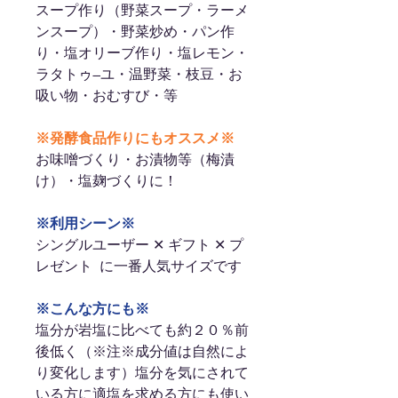
スープ作り（野菜スープ・ラーメ
ンスープ）・野菜炒め・パン作
り・塩オリーブ作り・塩レモン・
ラタトゥ―ユ・温野菜・枝豆・お
吸い物・おむすび・等
※発酵食品作りにもオススメ※
お味噌づくり・お漬物等（梅漬
け）・塩麹づくりに！
※利用シーン※
シングルユーザー ✕ ギフト ✕ プ
レゼント に一番人気サイズです
※こんな方にも※
塩分が岩塩に比べても約２０％前
後低く（※注※成分値は自然によ
り変化します）塩分を気にされて
いる方に適塩を求める方にも使い