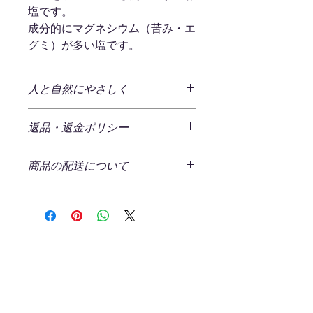
塩です。
成分的にマグネシウム（苦み・エ
グミ）が多い塩です。
人と自然にやさしく
～石垣の塩（天日干し）～
返品・返金ポリシー
八重山諸島 石垣島のサンゴ礁に育ま
れた海水を100％原料とし地釜焚天日
商品の返品
（50～70℃の熱い天日小屋）で乾燥
商品の配送について
ご注文商品の返品をご希望の場合、商
させること約3週間から3ヶ月。手塩に
品の不良である場合以外は原則返品を
かけて生まれた島人(シマンチュ)仕込
発生する送料
受け付けておりません。
みのお塩です。
一回のご注文につき、一律¥520（税
込)の送料をいただいております。
返品ポリシー
「原点は医食同源」
ただし、一回のご注文の商品合計金額
返送時の送料・手数料はお客様負担と
島の方言で”稚魚が集まる場所の意味
No Reviews Yet
が２,800円（税込）以上の場合、弊社
なります。
を持つ名蔵湾。ラムサール条約登録地
Share your thoughts. Be the first to
にて送料を負担させていただきます。
以下の場合は返品・交換をお受けでき
（国際自然保護区）にも指定される。
leave a review.
（ラッピング代金は含まれませんので
ません。
マングローブの森と生命豊かな海、そ
ご注意ください）
れが安心・安全な塩づくりの原点で