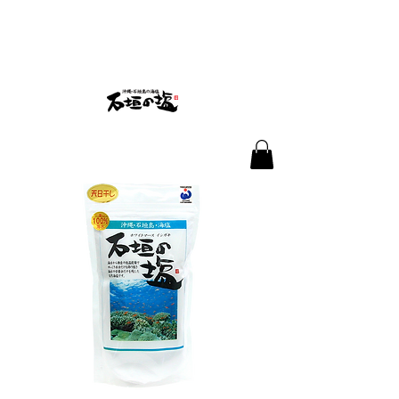
株式会社石垣の塩
沖縄県石垣市新川1145-57
✉
info@ishigakinoshio.com
☎
080-6482-8711