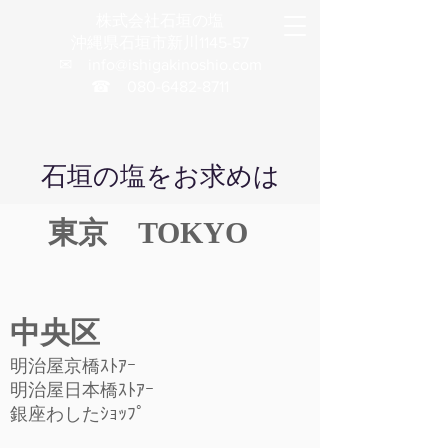
株式会社石垣の塩
沖縄県石垣市新川1145-57
✉
info@ishigakinoshio.com
☎
080-6482-8711
石垣の塩をお求めは
東京 TOKYO
中央区
明治屋京橋ｽﾄｱｰ
明治屋日本橋ｽﾄｱｰ
銀座わしたｼｮｯﾌﾟ