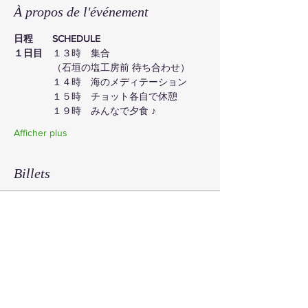
À propos de l'événement
日程　　SCHEDULE
１日目
　１３時　集合
　　　　（石垣の塩工房前 待ち合わせ）
　　　　１４時　海のメディテーション
　　　　１５時　チョット各自で休憩
　　　　１９時　みんなで夕食 ♪　
Afficher plus
Billets
Vente expirée
Type de billet
月と海のリトリート
Prix
66 341 JPY