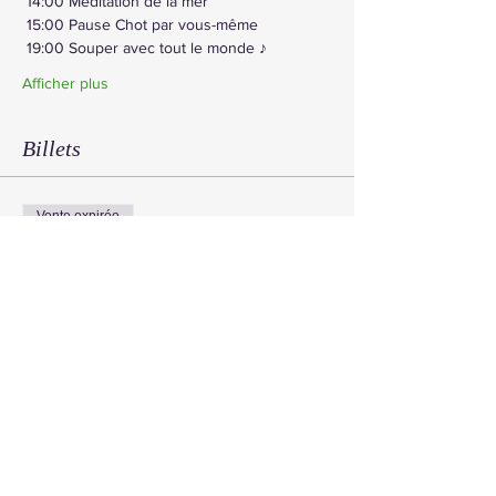
 14:00 Méditation de la mer
 15:00 Pause Chot par vous-même
 19:00 Souper avec tout le monde ♪
Afficher plus
Billets
Vente expirée
Type de billet
Retraite Lune et Mer
Prix
66 341 JPY
消費税
+ 1 659 JPY de frais de
incluse
billetterie