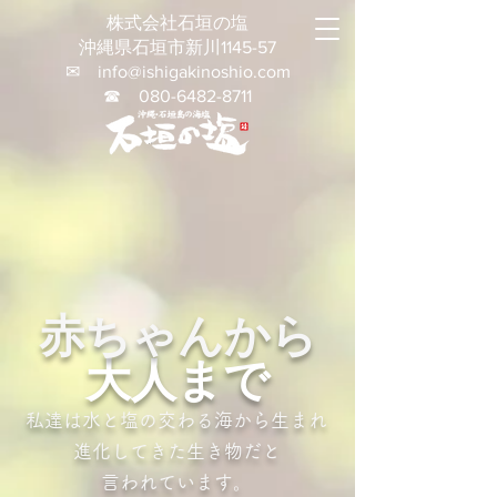
株式会社石垣の塩
沖縄県石垣市新川1145-57
✉
info@ishigakinoshio.com
☎
080-6482-8711
赤ちゃんから
大人まで
私達は水と塩の交わる海から生まれ
進化してきた生き物だと
言われています。