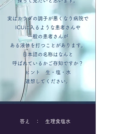
探って見たいと思います。
探って見たいと思います。
実はカラダの調子が悪くなり病院で
実はカラダの調子が悪くなり病院で
ICUに入るような患者さんや
ICUに入るような患者さんや
一般の患者さんが
一般の患者さんが
ある液体を打つことがあります。
ある液体を打つことがあります。
​日本語の名称はなんと
​日本語の名称はなんと
呼ばれているかご存知ですか？
呼ばれているかご存知ですか？
ヒント 生・塩・水
ヒント 生・塩・水
​連想してください。
​連想してください。
答え ： 生理食塩水