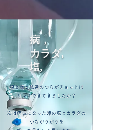
病，
カラダ
,
塩
,
塩と海と私達のつながチョットは
塩と海と私達のつながチョットは
リンクできてきましたか？
リンクできてきましたか？
次は病気になった時の塩とカラダの
次は病気になった時の塩とカラダの
つながりがりを
つながりがりを