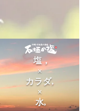
塩，
​×
カラダ
,
×
水
,