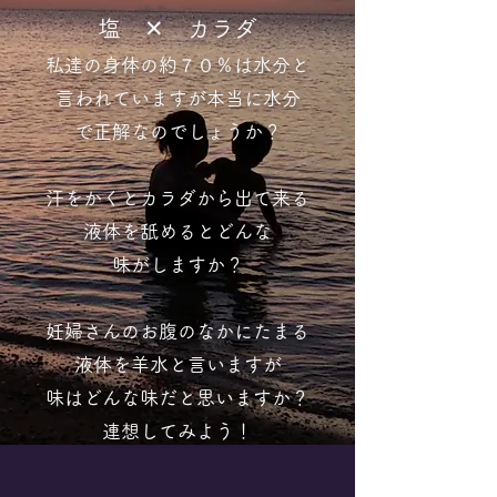
塩 ✕ カラダ
私達の身体の約７０％は水分と
言われていますが
本当に水分
で正解なのでしょうか？
汗をかくとカラダから出て来る
液体を
舐めると
どんな
味がしま
すか？
妊婦さんのお腹のなかにたまる
​液体を羊水と言いますが
味はどんな味だと思いますか？
​連想してみよう！