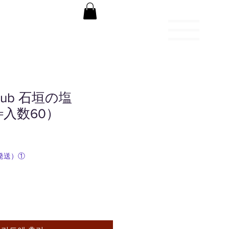
Club 石垣の塩
ｽ=入数60）
便発送）①