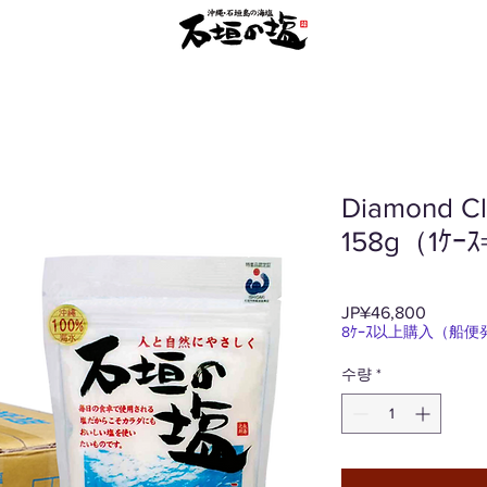
Diamond 
158g（1ｹｰ
JP¥46,800
가
8ｹｰｽ以上購入（船
격
수량
*