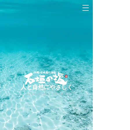
人と自然にやさしく
ishigakinoshio 石垣の塩 🄬