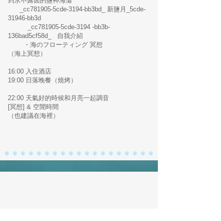
到永不露面的鹽神海灘
_cc781905-5cde-3194-bb3bd_ 新鹽月_5cde-
31946-bb3d
_cc781905-5cde-3194 -bb3b-
136bad5cf58d_ 自我介紹
・海のフローティング
冥想
（海上冥想）
16:00 入住酒店
19:00 日落晚餐（燒烤）
22:00 天氣好的時候和月亮一起調音
[冥想] & 空閒時間
（也建議在海裡）
​2
天