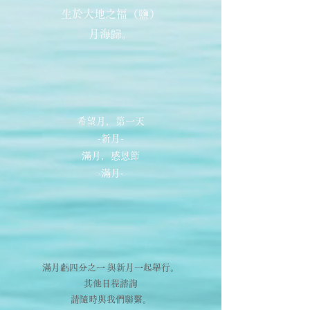
生於大地之福（鹽）
月海歸。
希望月，第一天
-新月-
滿月，感恩節
-滿月-
滿月虧四分之一 與新月一起舉行。
​其他日程諮詢
請隨時與我們聯繫。