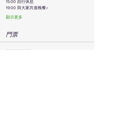
15:00 自行休息
19:00 與大家共進晚餐♪
顯示更多
門票
銷售已完結
票券類型
月海靜修
價格
¥66,341
已包含 消費税
+¥1,659 票券服務費