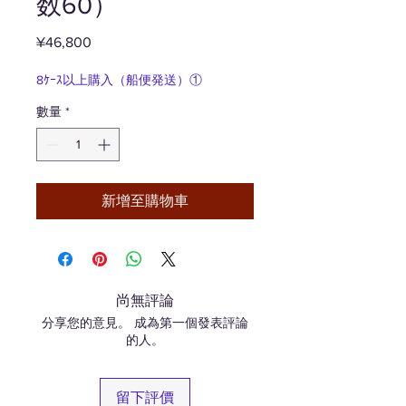
数60）
¥46,800
價
格
8ｹｰｽ以上購入（船便発送）①
數量
*
新增至購物車
尚無評論
分享您的意見。 成為第一個發表評論
的人。
留下評價