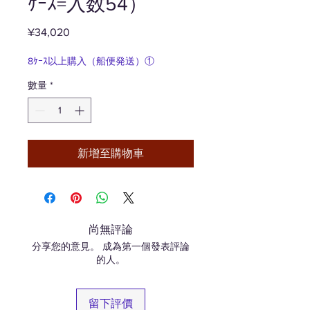
ｹｰｽ=入数54）
¥34,020
價
格
8ｹｰｽ以上購入（船便発送）①
數量
*
新增至購物車
尚無評論
分享您的意見。 成為第一個發表評論
的人。
留下評價