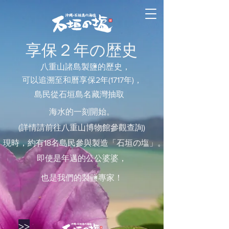
２
享保
年の歴史
八重山諸島製鹽的歷史，
可以追溯至和曆享保2年(1717年)，
島民從石垣島名藏灣抽取
海水的一刻開始。
(詳情請前往八重山博物館參觀查詢)
現時，約有18名島民參與製造「石垣の塩」。
即使是年邁的公公婆婆，
也是我們的製鹽專家！
>>