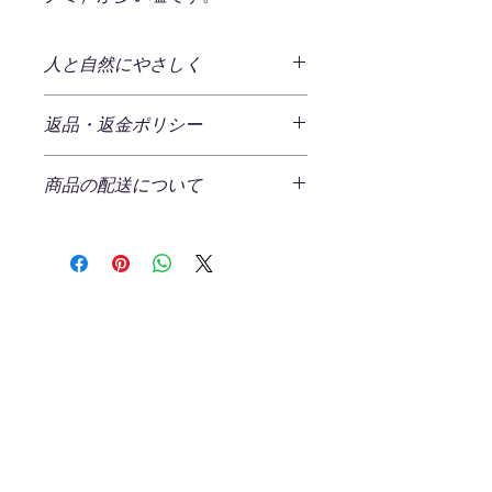
人と自然にやさしく
～石垣の塩（天日干し）～
返品・返金ポリシー
八重山諸島 石垣島のサンゴ礁に育ま
れた海水を100％原料とし地釜焚天日
商品の返品
（50～70℃の熱い天日小屋）で乾燥
商品の配送について
ご注文商品の返品をご希望の場合、商
させること約3週間から3ヶ月。手塩に
品の不良である場合以外は原則返品を
かけて生まれた島人(シマンチュ)仕込
発生する送料
受け付けておりません。
みのお塩です。
一回のご注文につき、一律¥520（税
込)の送料をいただいております。
返品ポリシー
「原点は医食同源」
ただし、一回のご注文の商品合計金額
返送時の送料・手数料はお客様負担と
島の方言で”稚魚が集まる場所の意味
Aucun avis pour le moment
が２,800円（税込）以上の場合、弊社
なります。
を持つ名蔵湾。ラムサール条約登録地
Partagez votre expérience, soyez le
にて送料を負担させていただきます。
以下の場合は返品・交換をお受けでき
（国際自然保護区）にも指定される。
premier à laisser un avis.
（ラッピング代金は含まれませんので
ません。
マングローブの森と生命豊かな海、そ
ご注意ください）
れが安心・安全な塩づくりの原点で
商品到着後７日を過ぎた商品
す。医食同源の思想の基、必須ミネラ
Laisser un avis
お届け日数と配送方法
パッケージを開封後使用済み商品
ルでもある「塩」をぜひ味わって見て
お届けまでの日数は通常、ご注文日よ
お客様のもとでニオイが付着した
下さい。
り土・日・祝日を除いた約3～4営業日
り、汚れ、が生じた商品