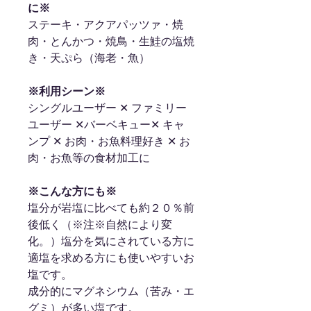
に※
ステーキ・アクアパッツァ・焼
肉・とんかつ・焼鳥・生鮭の塩焼
き・天ぷら（海老・魚）
※利用シーン※
シングルユーザー ✕ ファミリー
ユーザー ✕バーベキュー✕ キャ
ンプ ✕ お肉・お魚料理好き ✕ お
肉・お魚等の食材加工に
※こんな方にも※
塩分が岩塩に比べても約２０％前
後低く（※注※自然により変
化。）塩分を気にされている方に
適塩を求める方にも使いやすいお
塩です。
成分的にマグネシウム（苦み・エ
グミ）が多い塩です。