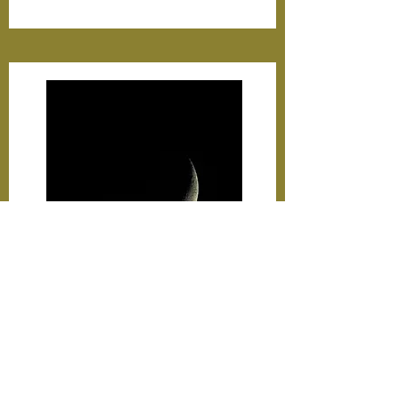
１NIGHT ×２DAY