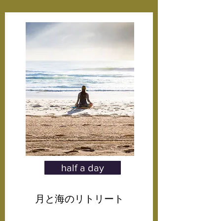
half a day
月と海のリトリート