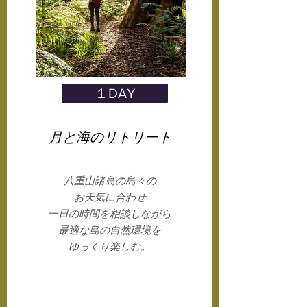
１DAY
​月と海のリトリート
八重山諸島の島々の
お天気に合わせ
一日の時間を相談しながら
最適な島の
自然環境
を
ゆっくり楽しむ。