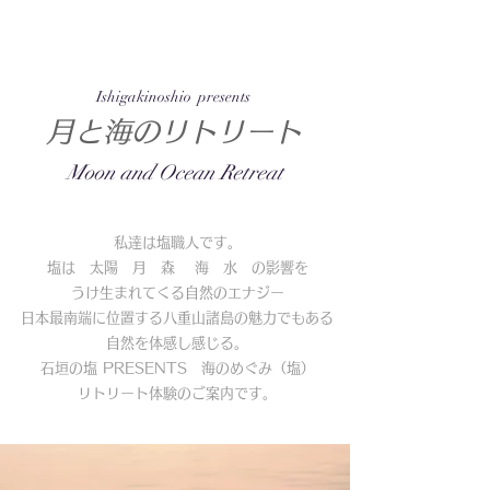
​Ishigakinoshio presents
月と海のリトリート
​Moon and Ocean Retreat
私達は塩職人です。
塩は 太陽 月 森 海 水 の影響を
うけ生まれてくる
自然のエナジー
日本最南端に位置する八重山諸島の魅力でもある
自然を
体感し感じる。
石垣の塩 PRESENTS 海のめぐみ（塩）
リトリート体験のご案内です。