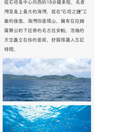
從石垣島中心向西約18分鐘車程。名倉
灣是島上最大的海灣，就在“石垣之鹽”工
廠的後面。海灣四面環山，擁有在拉姆
薩爾公約下註冊的名古拉安帕。浩瀚的
天空矗立在你的面前，舒服得讓人忘記
時間。