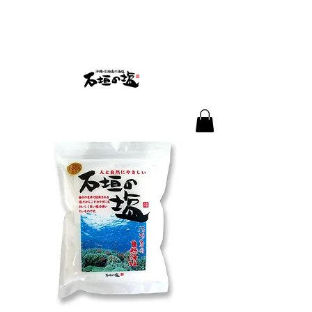
株式会社石垣の塩
沖縄県石垣市新川1145-57
✉
info@ishigakinoshio.com
☎
080-6482-8711