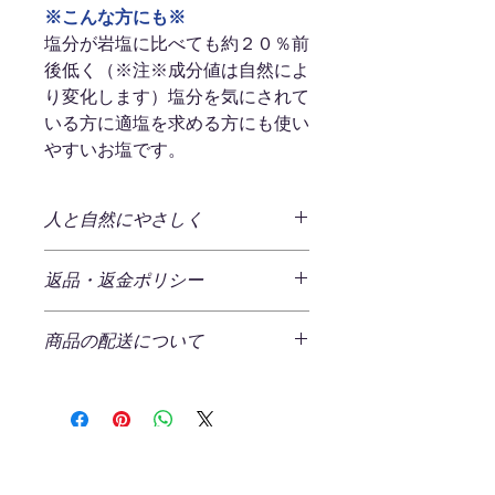
※こんな方にも※
塩分が岩塩に比べても約２０％前
後低く（※注※成分値は自然によ
り変化します）塩分を気にされて
いる方に適塩を求める方にも使い
やすいお塩です。
人と自然にやさしく
～ 石垣の塩 ～
返品・返金ポリシー
石垣の塩はサンゴ礁育む日本最南端八
重山諸島・名蔵湾の海水を１００％原
商品の返品
料に生まれた、島人（シマンチュ）仕
商品の配送について
ご注文商品の返品をご希望の場合、商
込みの人と自然にやさしい美味しい塩
品の不良である場合以外は原則返品を
です。3日間釜で仕上げたお塩は、後
発生する送料
受け付けておりません。
味まろやかな旨みが特徴です。
一回のご注文につき、一律¥520(税込)
の送料をいただいております。
返品ポリシー
「原点は医食同源」
ただし、一回のご注文の商品合計金額
返送時の送料・手数料はお客様負担と
まだレビューはありません
が２,800円（税込）以上の場合、弊社
なります。
島の方言で”稚魚が集まる場所の意味