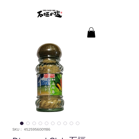
SKU： 4525956001186