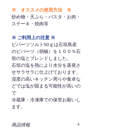
※ オススメの使用方法 ※
炒め物・天ぷら・パスタ・お肉・
ステーキ・焼肉等
※ ご利用上の注意 ※
ピパーツソルト50ｇは石垣島産
のピパーツ（胡椒）を１００％石
垣の塩とブレンドしました。
石垣の塩を熱により水分を蒸発さ
せサラサラに仕上げております。
湿度の高いキッチン周りや食卓な
どでは塩が固まる可能性が高いの
で
冷蔵庫・冷凍庫での保管お願いし
ます。
商品情報