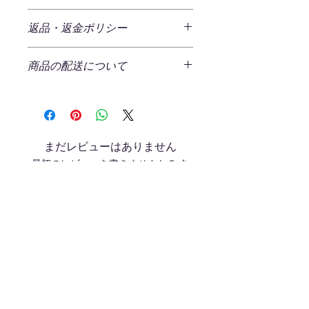
石垣の塩 ✕ 石垣島産ピパーツをブレ
返品・返金ポリシー
ンド焙煎した石垣の塩 工房 限定の
『石垣島ピパーツソルト』です。
商品の返品
商品の配送について
ご注文商品の返品をご希望の場合、商
ピパーツとは？
品の不良である場合以外は原則返品を
琉球王朝時代、海のシルクロードによ
発生する送料
受け付けておりません。
りベトナム・インドネシア等の東南ア
一回のご注文につき、一律¥520(税込)
ジアから伝わった胡椒です。現在、八
の送料をいただいております。
返品ポリシー
重山諸島においては八重山そばに食べ
ただし、一回のご注文の商品合計金額
返送時の送料・手数料はお客様負担と
る前にかけて味わったり、ジューシー
まだレビューはありません
が２,800円（税込）以上の場合、弊社
なります。
（炊き込みご飯）に加えて味わうのが
最初のレビューを書きませんか？ あ
にて送料を負担させていただきます。
以下の場合は返品・交換をお受けでき
八重山諸島の食文化となっておりま
なたのご意見・ご要望をぜひ共有して
（ラッピング代金は含まれませんので
ません。
す。
ください。
ご注意ください）
商品到着後７日を過ぎた商品
石垣島のピパーツソルトの特徴
お届け日数と配送方法
パッケージを開封後使用済み商品
香りに特徴があり、シナモンの様な香
レビューを投稿
お届けまでの日数は通常、ご注文日よ
お客様のもとでニオイが付着した
ばしさが特徴です。辛さは優しく ブ
り土・日・祝日を除いた約3～4営業日
り、汚れ、が生じた商品
ラックペッパーの様な強いパンチはあ
が目安となります。土・日・祝日は発
商品を弊社へご返送いただいた時
関連商品
りません。一般の塩胡椒に比べて優し
送業務をお休みさせて頂いておりま
の状態が、お届け時と大きく異な
い塩胡椒が特徴です。市販の塩胡椒と
す。事前にご確認ください
っていた場合
の違い（アミノ酸 不使用・無添