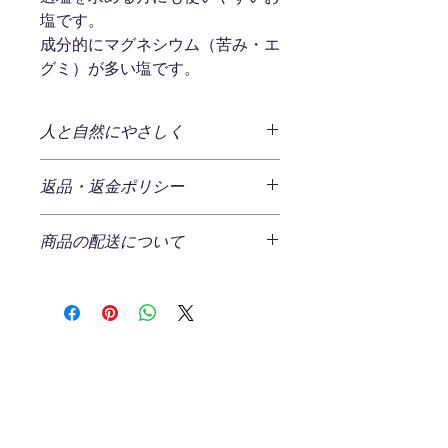
塩です。
成分的にマグネシウム（苦み・エ
グミ）が多い塩です。
人と自然にやさしく
～石垣の塩（天日干し）～
返品・返金ポリシー
八重山諸島 石垣島のサンゴ礁に育ま
れた海水を100％原料とし地釜焚天日
商品の返品
（50～70℃の熱い天日小屋）で乾燥
商品の配送について
ご注文商品の返品をご希望の場合、商
させること約3週間から3ヶ月。手塩に
品の不良である場合以外は原則返品を
かけて生まれた島人(シマンチュ)仕込
発生する送料
受け付けておりません。
みのお塩です。
一回のご注文につき、一律¥520（税
込)の送料をいただいております。
返品ポリシー
「原点は医食同源」
ただし、一回のご注文の商品合計金額
返送時の送料・手数料はお客様負担と
島の方言で”稚魚が集まる場所の意味
まだレビューはありません
が２,800円（税込）以上の場合、弊社
なります。
を持つ名蔵湾。ラムサール条約登録地
最初のレビューを書きませんか？ あ
にて送料を負担させていただきます。
以下の場合は返品・交換をお受けでき
（国際自然保護区）にも指定される。
なたのご意見・ご要望をぜひ共有して
（ラッピング代金は含まれませんので
ません。
マングローブの森と生命豊かな海、そ
ください。
ご注意ください）
れが安心・安全な塩づくりの原点で