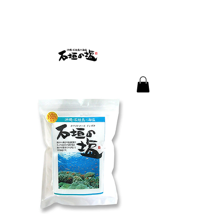
株式会社石垣の塩
沖縄県石垣市新川1145-57
✉
info@ishigakinoshio.com
☎
080-6482-8711