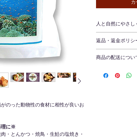
カ
人と自然にやさし
～石垣の塩（天日干
返品・返金ポリシ
八重山諸島 石垣島の
料とし地釜焚天日（5
商品の返品
せること約3週間か
商品の配送につい
ご注文商品の返品を
(シマンチュ)仕込み
合以外は原則返品を
発生する送料
「原点は医食同源」
一回のご注文につき、
返品ポリシー
島の方言で”稚魚が
いております。
返送時の送料・手数
サール条約登録地（
ただし、一回のご注文
以下の場合は返品・
マングローブの森と
込）以上の場合、弊
塩づくりの原点です
す。（ラッピング代
商品到着後７日を
脂がのった動物性の食材に相性が良いお
ルでもある「塩」を
い）
パッケージを開封
お客様のもとでニ
お届け日数と配送方
た商品
粒度・質感
/ 粒の
料理に※
お届けまでの日数は
商品を弊社へご返
です。
除いた約3～4営業
焼肉・とんかつ・焼鳥・生鮭の塩焼き・
時と大きく異なっ