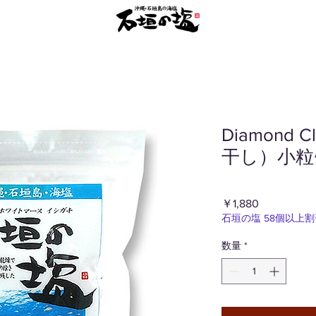
Diamond
干し）小粒ﾀｲ
価
￥1,880
格
石垣の塩 58個以上割
数量
*