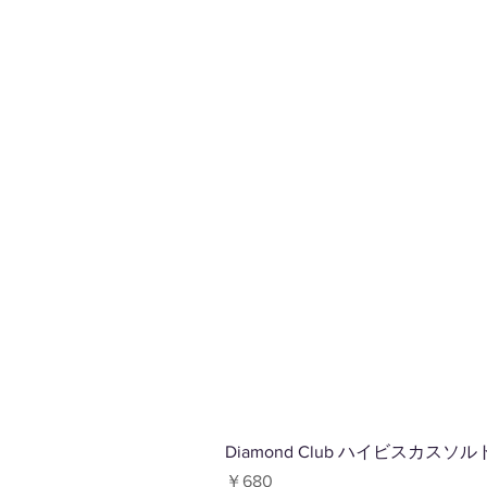
Diamond Club ハイビスカスソル
価格
￥680