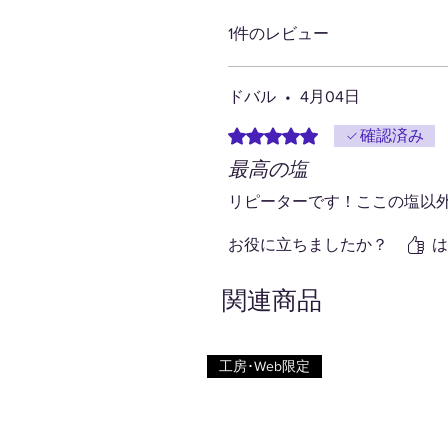
1件のレビュー
ドバル
•
4月04日
5つ星のうち5と評価されてい
確認済み
最高の塩
リピーターです！ここの塩以
お役に立ちましたか？
は
関連商品
工房･Web限定