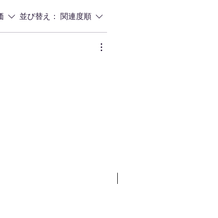
価
並び替え：
関連度順
工房･Web限定