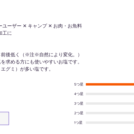
発送業務をお休みさ
商品ページ上に「
原材料名
/ 海水（
ください
返金について
容量
/ 150ｇ
・
配送に関しては、
商品の到着を確認し
ユーザー ✕ キャンプ ✕ お肉・お魚料
交通事情(年末年始・
します。返金の明細
保存方法
/ 冷凍庫
加工に
むを得ず遅れる場合
します。
・
配送日、配達時間
振込手数料
（返金金
ません。
％前後低く（※注※自然により変化。）
円以上
の場合７０２
塩を求める方にも使いやすいお塩です。
・
弊社提携・郵政の
・エグミ）が多い塩です。
取り後2週間）を過
場合、お荷物は弊社
セル扱いとなります
5つ星
た場合には、お客様
ます。
4つ星
れた商品の再配達は
また、
長期不在・受
3つ星
請求させていただき
2つ星
1つ星